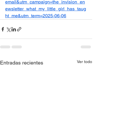
email&utm_campaign=the_invision_en
ewsletter_what_my_little_girl_has_taug
ht_me&utm_term=2025-06-06
Ver todo
Entradas recientes