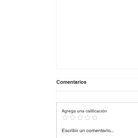
Comentarios
Agrega una calificación
PARA LOS DUEÑOS DE
Escribir un comentario...
NEGOCIOS: 🫶