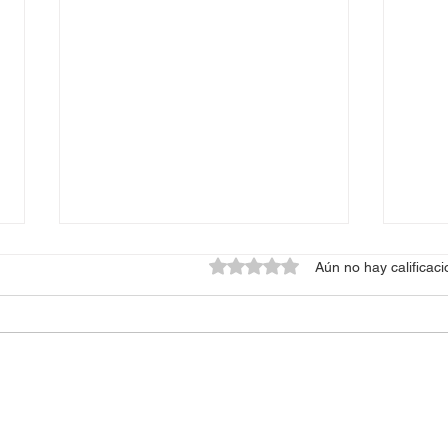
Obtuvo 0 de 5 estrellas.
Aún no hay calificac
🚗 
⏱️ MANTENIÉNDOSE UNOS
DE 