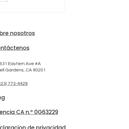
UROS DE AUTO
bre nosotros
ntáctenos
631 Eastern Ave #A
ell Gardens, CA 90201
323) 773-4429
og
cencia CA n.º 0G63229
claracion de privacidad