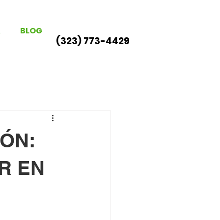
A
BLOG
(323) 773-4429
ÓN:
R EN