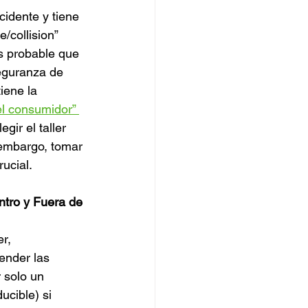
idente y tiene 
/collision” 
s probable que 
eguranza de 
iene la 
l consumidor” 
egir el taller 
 embargo, tomar 
ucial.
ntro y Fuera de 
r, 
ender las 
 solo un 
cible) si 