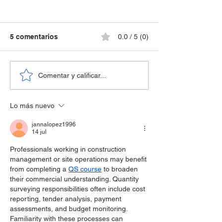
5 comentarios
0.0 / 5 (0)
🚗 EL CAMINO
Comentar y calificar...
⏱️ MANTENIÉNDOSE
CAMBIANTE D
UNOS SEGUNDOS
TARIFAS DE S
ADELANTE DE UN
Lo más nuevo
DE AUTO
TERREMOTO
jannalopez1996
14 jul
Professionals working in construction 
management or site operations may benefit 
from completing a 
QS course
 to broaden 
their commercial understanding. Quantity 
surveying responsibilities often include cost 
reporting, tender analysis, payment 
assessments, and budget monitoring. 
Familiarity with these processes can 