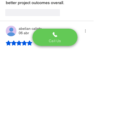
better project outcomes overall.
Me gusta
Reaccionar
abelian calista
06 abr
Call Us
Obtuvo 5 de 5 estrellas.
Looking at how senior leaders operate 
reveals a clear focus on strategy and 
organizational growth. The phrase 
level 7 
leadership and management
 captures this 
focus effectively. It includes planning, 
coordination, and influencing outcomes at 
scale. Leaders must ensure alignment 
across departments. The College of 
Contract Management provides insights 
into these structured systems. This adds 
depth to understanding.
Me gusta
Reaccionar