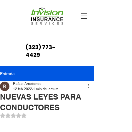
(323) 773-
4429
Entrada
Rafael Arredondo
12 feb 2022
1 min de lectura
NUEVAS LEYES PARA
CONDUCTORES
Obtuvo NaN de 5 estrellas.