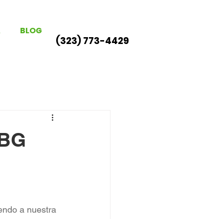
A
BLOG
(323) 773-4429
 BG
endo a nuestra 