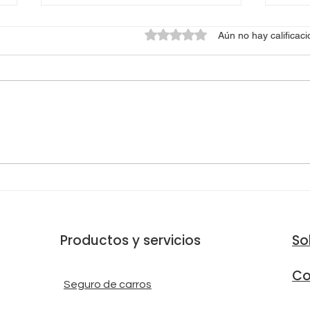
Obtuvo 0 de 5 estrellas.
Aún no hay calificac
🚗 
⏱️ MANTENIÉNDOSE UNOS
DE 
SEGUNDOS ADELANTE DE
SEG
UN TERREMOTO
Productos y servicios
So
Co
Seguro de carros