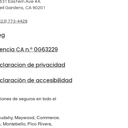
631 Eastern Ave #A
ell Gardens, CA 90201
323) 773-4429
og
cencia CA n.º 0G63229
claracion de privacidad
claración de accesibilidad
ciones de seguros en todo el
, Cudahy, Maywood, Commerce.
 Montebello, Pico Rivera,