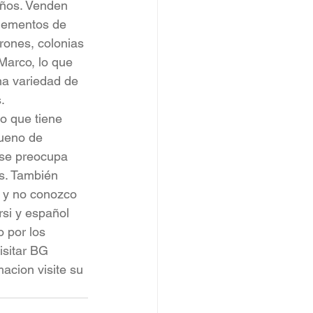
ños. Venden 
lementos de 
ones, colonias 
Marco, lo que 
na variedad de 
. 
o que tiene 
ueno de 
 se preocupa 
s. También 
 y no conozco 
si y español 
 por los 
isitar BG 
acion visite su 