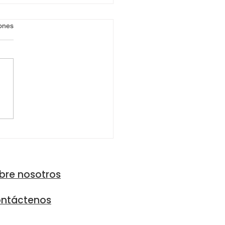
iones
EL CAMINO CAMBIANTE
LAS TARIFAS DE
UROS DE AUTO
bre nosotros
ntáctenos