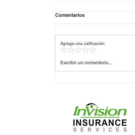
Comentarios
Agrega una calificación
PARA LOS DUEÑOS DE
Escribir un comentario...
NEGOCIOS: 🫶
CONVERSACIONES
DIFÍCILES CON CLIENTES