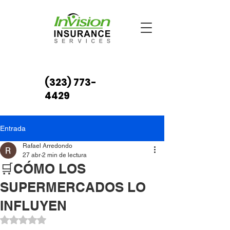
(323) 773-
4429
Entrada
Rafael Arredondo
27 abr
2 min de lectura
🛒CÓMO LOS
SUPERMERCADOS LO
INFLUYEN
Obtuvo NaN de 5 estrellas.